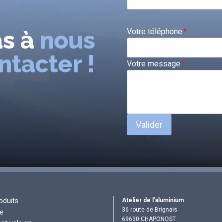
as à
nous
Votre téléphone
*
ntacter !
Votre message
*
Valider
Atelier de l’aluminium
oduits
36 route de Brignais
re
69630 CHAPONOST