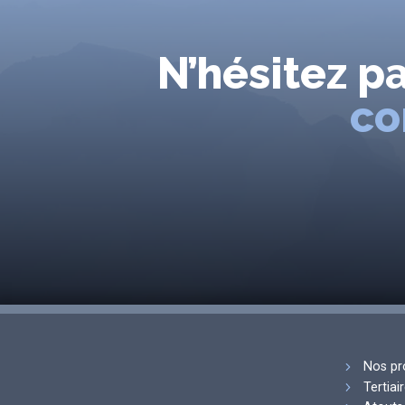
N’hésitez p
co
Nos pr
Tertiai