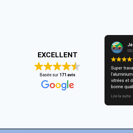
Jé
05
EXCELLENT
Super travai
l'aluminiu
Basée sur
171 avis
vitrées et 
bonne quali
installatio
Lire la suite
nous. Je r