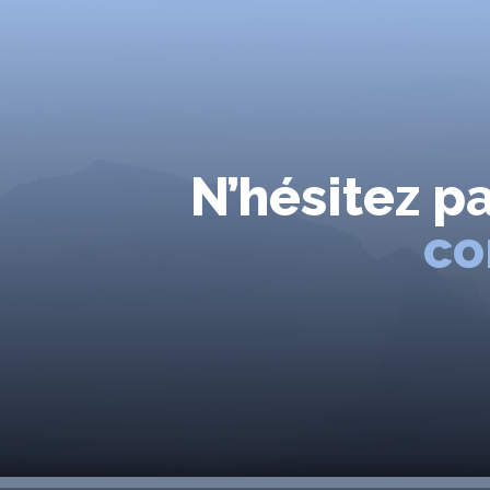
N’hésitez p
co