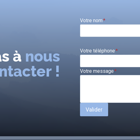
Votre nom
*
as à
nous
Votre téléphone
*
ntacter !
Votre message
*
Valider