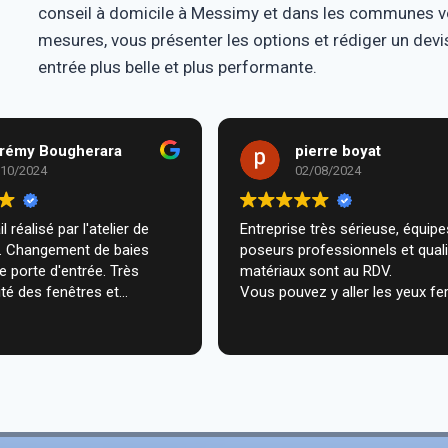
conseil à domicile à Messimy et dans les communes voi
mesures, vous présenter les options et rédiger un dev
entrée plus belle et plus performante.
rémy Bougherara
pierre boyat
/10/2024
02/08/2024
l réalisé par l'atelier de
Entreprise très sérieuse, équipes de
m. Changement de baies
poseurs professionnels et qual
de porte d'entrée. Très
matériaux sont au RDV.
té des fenêtres et
Vous pouvez y aller les yeux fe
n très professionnelle chez
ecommande vivement.