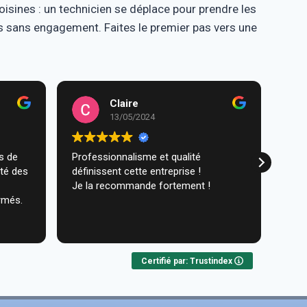
sines : un technicien se déplace pour prendre les
is sans engagement. Faites le premier pas vers une
Claire
13/05/2024
Professionnalisme et qualité
Trav
ité des
définissent cette entreprise !
comm
Je la recommande fortement !
réal
rmés.
très
ques
Lire 
Nou
Certifié par: Trustindex