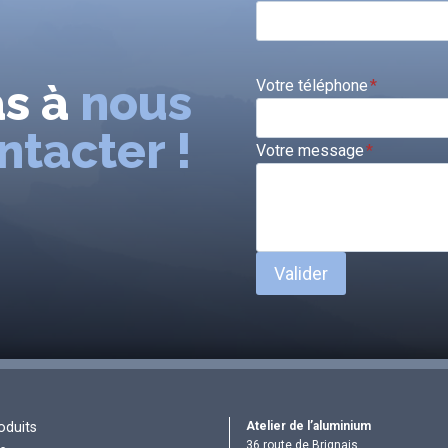
as à
nous
Votre téléphone
*
ntacter !
Votre message
*
Valider
Atelier de l’aluminium
oduits
36 route de Brignais