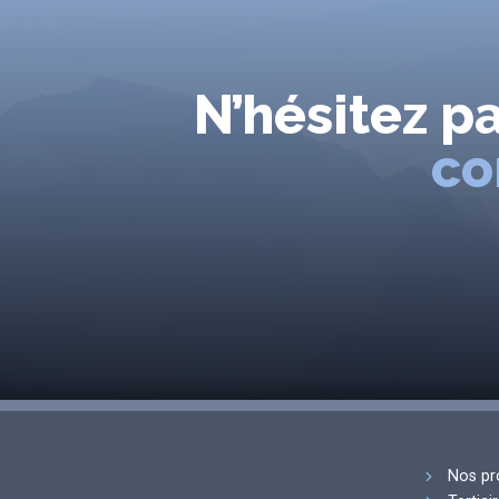
N’hésitez p
co
Nos pr