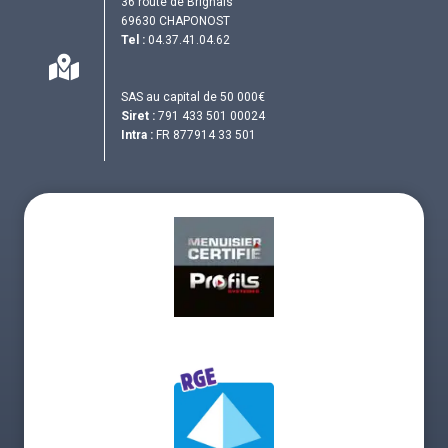
36 route de Brignais
69630 CHAPONOST
Tel :
04.37.41.04.62
SAS au capital de 50 000€
Siret :
791 433 501 00024
Intra :
FR 877914 33 501