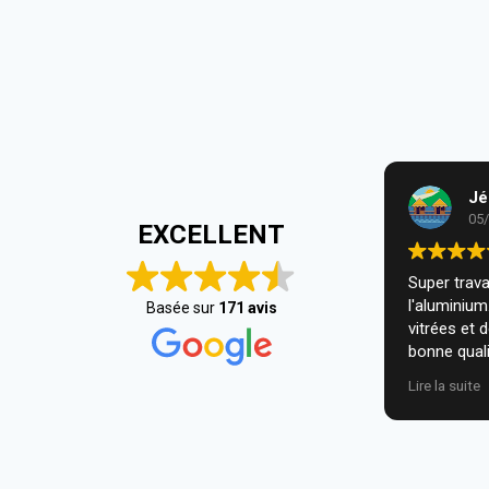
Jé
05
EXCELLENT
Super travai
l'aluminiu
Basée sur
171 avis
vitrées et 
bonne quali
installatio
Lire la suite
nous. Je r