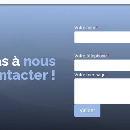
Votre nom
*
as à
nous
Votre téléphone
*
ntacter !
Votre message
*
Valider