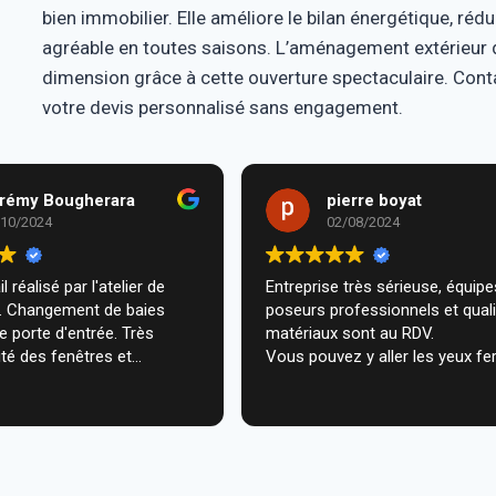
bien immobilier. Elle améliore le bilan énergétique, réd
agréable en toutes saisons. L’aménagement extérieur d
dimension grâce à cette ouverture spectaculaire. Cont
votre devis personnalisé sans engagement.
rémy Bougherara
pierre boyat
/10/2024
02/08/2024
l réalisé par l'atelier de
Entreprise très sérieuse, équipes de
m. Changement de baies
poseurs professionnels et qual
de porte d'entrée. Très
matériaux sont au RDV.
té des fenêtres et
Vous pouvez y aller les yeux fe
n très professionnelle chez
ecommande vivement.